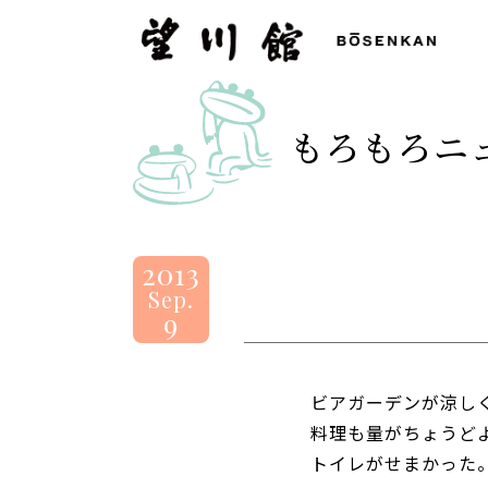
望
川
館
-
もろもろニ
BOSENKAN
2013
Sep.
9
ビアガーデンが涼し
料理も量がちょうど
トイレがせまかった