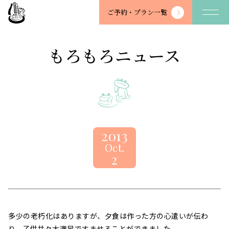
望
ご予約・
プラン一覧
川
館
-
もろもろニュース
BOSENKAN
2013
Oct.
2
多少の老朽化はありますが、夕食は作った方の心遣いが伝わ
り、子供共々大満足ですませることができました。