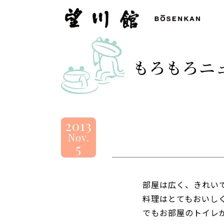
望
川
館
-
もろもろニ
BOSENKAN
2013
Nov.
5
部屋は広く、きれい
料理はとてもおいし
でもお部屋のトイレ