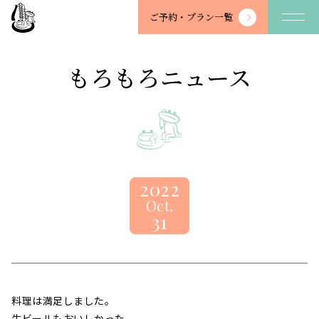
望
ご予約・
プラン一覧
川
館
-
もろもろニュース
BOSENKAN
2022
Oct.
31
料理は満足しました。
生ビールもおいしかった。