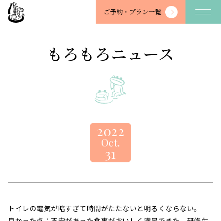
望
ご予約・
プラン一覧
川
館
-
もろもろニュース
BOSENKAN
2022
Oct.
31
トイレの電気が暗すぎて時間がたたないと明るくならない。
良かった点：不安があった食事がおいしく満足できた。研修生