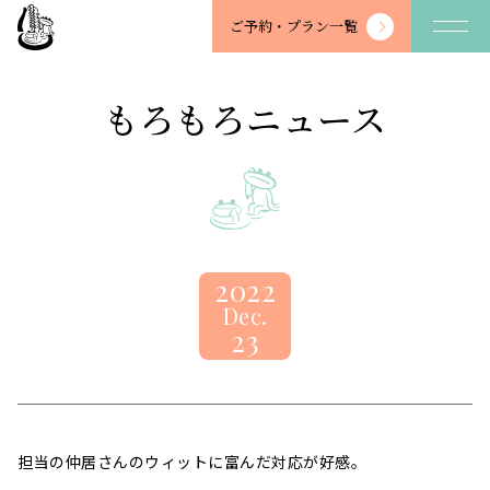
望
ご予約・
プラン一覧
川
館
-
もろもろニュース
BOSENKAN
2022
Dec.
23
担当の仲居さんのウィットに富んだ対応が好感。