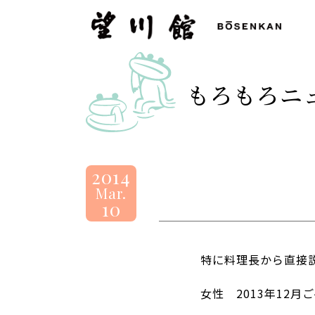
望
川
館
-
もろもろニ
BOSENKAN
2014
Mar.
10
特に料理長から直接
女性 2013年12月