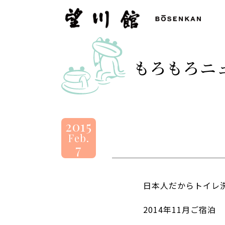
望
川
館
-
もろもろニ
BOSENKAN
2015
Feb.
7
日本人だからトイレ
2014年11月ご宿泊