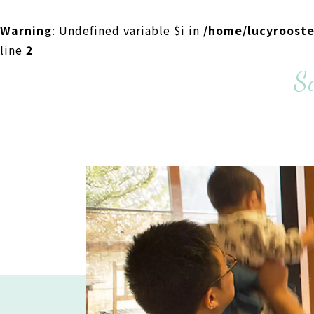
Warning
: Undefined variable $i in
/home/lucyroost
line
2
S