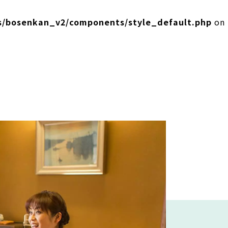
s/bosenkan_v2/components/style_default.php
on
ぅ