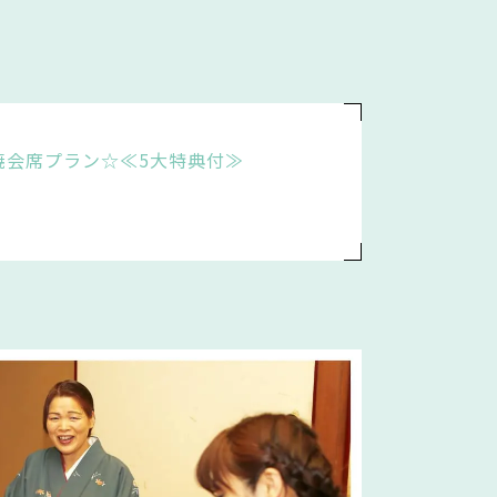
焼会席プラン☆≪5大特典付≫