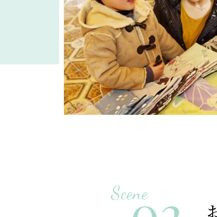
02
Scene