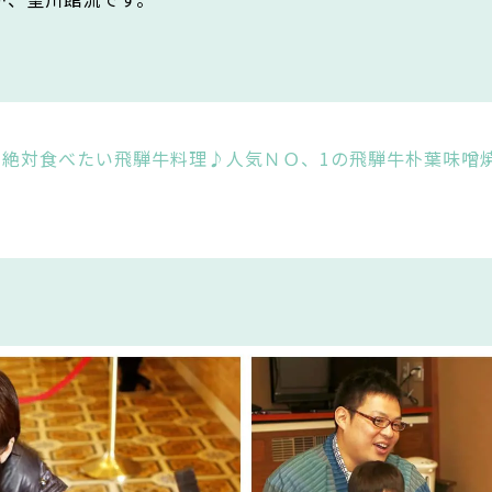
】絶対食べたい飛騨牛料理♪人気ＮＯ、1の飛騨牛朴葉味噌