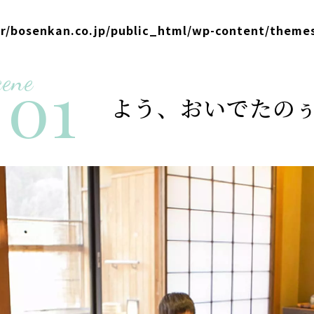
er/bosenkan.co.jp/public_html/wp-content/theme
01
cene
よう、おいでたの