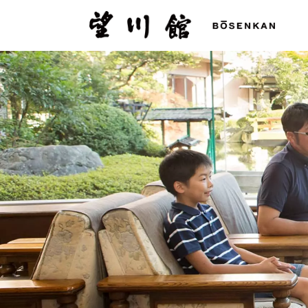
望
川
館
-
BOSENKAN