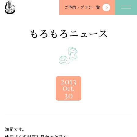
望
ご予約・
プラン一覧
川
館
-
もろもろニュース
BOSENKAN
2013
Oct.
30
満足です。
仲居さんの対応も良かったです。