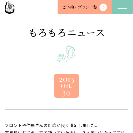
望
ご予約・
プラン一覧
川
館
-
もろもろニュース
BOSENKAN
2013
Oct.
30
フロントや仲居さんの対応が良く満足しました。
下呂駅にお迎えに来て頂いていたのに、入れ違いになってごめ